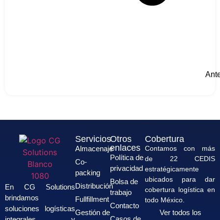
Ante
Servicios
Otros
Cobertura
enlaces
Almacenaje
Contamos con más
Política de
de
22 CEDIS
Co-
privacidad
estratégicamente
packing
ubicados para dar
Bolsa de
Distribución
En CG Solutions
cobertura logística en
trabajo
brindamos
Fullfillment
todo México.
Contacto
soluciones logísticas
Gestión de
Ver todos los
Casos de
integrales y