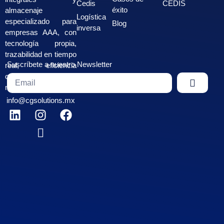
Cedis
CEDIS
éxito
almacenaje
Logística
especializado para
Blog
inversa
empresas AAA, con
tecnología propia,
trazabilidad en tiempo
Suscríbete a nuestro Newsletter
real, eficiencia
operativa y cobertura
nacional.
info@cgsolutions.mx